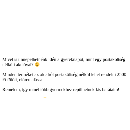
Mivel is ünnepelhetnénk idén a gyereknapot, mint egy postaköltség
nélküli akcióval?
Minden terméket az oldalról postaköltség nélkül lehet rendelni 2500
Ft fölött, előreutalással.
Remélem, így minél több gyermekhez repülhetnek kis barátaim!
Boldog gyereknapot!
Previous Post
Író-olvasó találkozó a
Kortaportán, Debrecenben