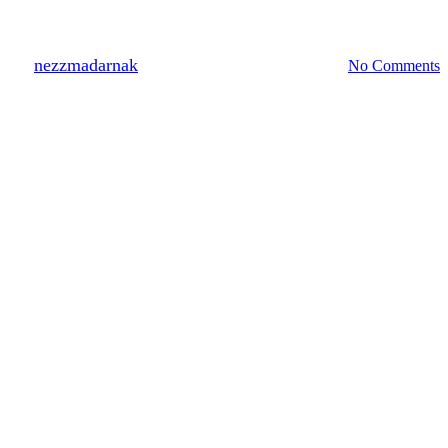
Gyereknap 2021!
By
nezzmadarnak
2021.05.27.
augusztus 20th, 2022
No Comments