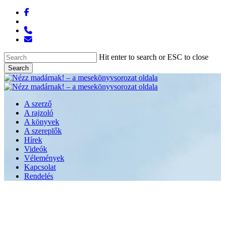
Skip
facebook
to
messenger
main
phone
content
email
Hit enter to search or ESC to close
Search
Close
Search
Menu
A szerző
A rajzoló
A könyvek
A szereplők
Hírek
Videók
Vélemények
Kapcsolat
Rendelés
Aktuális