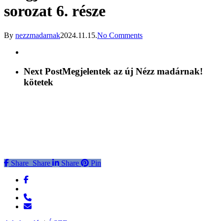
sorozat 6. része
By
nezzmadarnak
2024.11.15.
No Comments
Next Post
Megjelentek az új Nézz madárnak!
kötetek
Share
Share
Share
Share
Pin
facebook
messenger
phone
email