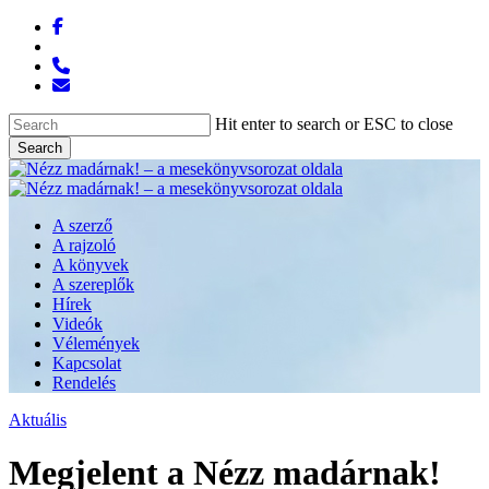
Skip
facebook
to
messenger
main
phone
content
email
Hit enter to search or ESC to close
Search
Close
Search
Menu
A szerző
A rajzoló
A könyvek
A szereplők
Hírek
Videók
Vélemények
Kapcsolat
Rendelés
Aktuális
Megjelent a Nézz madárnak!