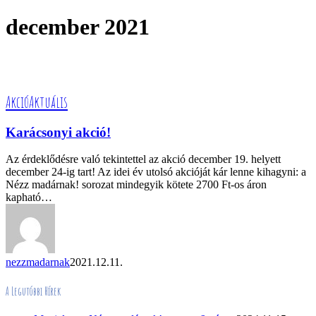
december 2021
Karácsonyi
Akció
Aktuális
akció!
Karácsonyi akció!
Az érdeklődésre való tekintettel az akció december 19. helyett
december 24-ig tart! Az idei év utolsó akcióját kár lenne kihagyni: a
Nézz madárnak! sorozat mindegyik kötete 2700 Ft-os áron
kapható…
nezzmadarnak
2021.12.11.
A Legutóbbi Hírek