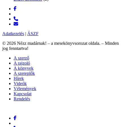
facebook
messenger
phone
email
Adatkezelés
|
ÁSZF
© 2026 Nézz madárnak! – a mesekönyvsorozat oldala. – Minden
jog fenntartva!
Close
A szerző
Menu
A rajzoló
A könyvek
A szereplők
Hírek
Videók
Vélemények
Kapcsolat
Rendelés
facebook
messenger