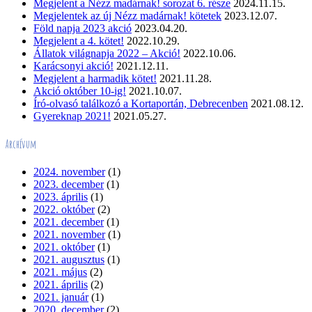
Megjelent a Nézz madárnak! sorozat 6. része
2024.11.15.
Megjelentek az új Nézz madárnak! kötetek
2023.12.07.
Föld napja 2023 akció
2023.04.20.
Megjelent a 4. kötet!
2022.10.29.
Állatok világnapja 2022 – Akció!
2022.10.06.
Karácsonyi akció!
2021.12.11.
Megjelent a harmadik kötet!
2021.11.28.
Akció október 10-ig!
2021.10.07.
Író-olvasó találkozó a Kortaportán, Debrecenben
2021.08.12.
Gyereknap 2021!
2021.05.27.
Archívum
2024. november
(1)
2023. december
(1)
2023. április
(1)
2022. október
(2)
2021. december
(1)
2021. november
(1)
2021. október
(1)
2021. augusztus
(1)
2021. május
(2)
2021. április
(2)
2021. január
(1)
2020. december
(2)