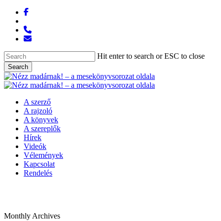
Skip
facebook
to
messenger
main
phone
content
email
Hit enter to search or ESC to close
Search
Close
Search
Menu
A szerző
A rajzoló
A könyvek
A szereplők
Hírek
Videók
Vélemények
Kapcsolat
Rendelés
Monthly Archives