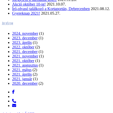
Akció október 10-ig!
2021.10.07.
Író-olvasó találkozó a Kortaportán, Debrecenben
2021.08.12.
Gyereknap 2021!
2021.05.27.
Archívum
2024. november
(1)
2023. december
(1)
2023. április
(1)
2022. október
(2)
2021. december
(1)
2021. november
(1)
2021. október
(1)
2021. augusztus
(1)
2021. május
(2)
2021. április
(2)
2021. január
(1)
2020. december
(2)
facebook
messenger
phone
email