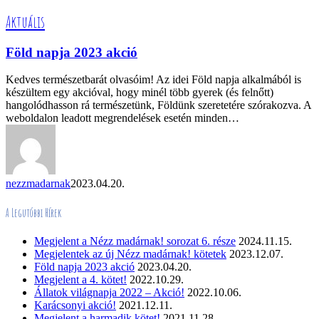
Föld
Aktuális
napja
2023
Föld napja 2023 akció
akció
Kedves természetbarát olvasóim! Az idei Föld napja alkalmából is
készültem egy akcióval, hogy minél több gyerek (és felnőtt)
hangolódhasson rá természetünk, Földünk szeretetére szórakozva. A
weboldalon leadott megrendelések esetén minden…
nezzmadarnak
2023.04.20.
A Legutóbbi Hírek
Megjelent a Nézz madárnak! sorozat 6. része
2024.11.15.
Megjelentek az új Nézz madárnak! kötetek
2023.12.07.
Föld napja 2023 akció
2023.04.20.
Megjelent a 4. kötet!
2022.10.29.
Állatok világnapja 2022 – Akció!
2022.10.06.
Karácsonyi akció!
2021.12.11.
Megjelent a harmadik kötet!
2021.11.28.