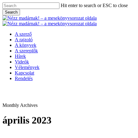
Skip
Hit enter to search or ESC to close
to
Search
main
Close
content
Search
Menu
A szerző
A rajzoló
A könyvek
A szereplők
Hírek
Videók
Vélemények
Kapcsolat
Rendelés
Monthly Archives
április 2023